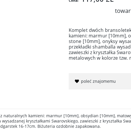
Cena:
towar
Komplet dwóch bransoletek
kamieni: marmur [10mm], o
stone [10mm], onyksy wysa
przekładki shamballa wysad
zawieszki z kryształka Swa
metalowych w kolorze tzw. 
poleć znajomemu
z naturalnych kamieni: marmur [10mm], obsydian [10mm], matowy
 wysadzanej kryształkami Swarovskiego, zawieszki z kryształka S
nadgarstek 16-17cm. Biżuteria ozdobnie zapakowana.