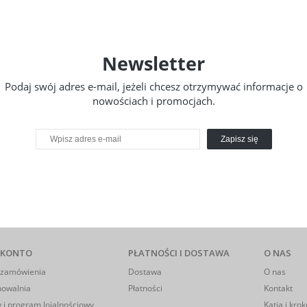
Newsletter
Podaj swój adres e-mail, jeżeli chcesz otrzymywać informacje o
nowościach i promocjach.
Zapisz się
 KONTO
PŁATNOŚCI I DOSTAWA
O NAS
 zamówienia
Dostawa
O nas
howalnia
Płatności
Kontakt
 i program lojalnościowy
Katia i krok