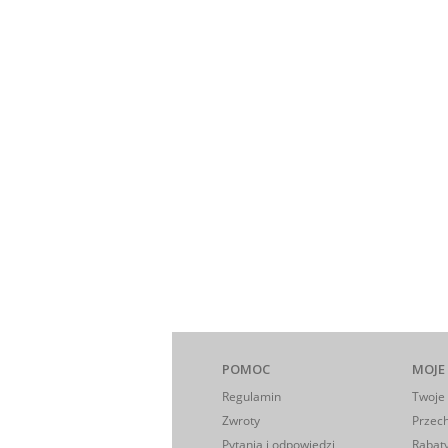
POMOC
MOJE
Regulamin
Twoje
Zwroty
Przec
Pytania i odpowiedzi
Rabaty