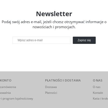
Newsletter
Podaj swój adres e-mail, jeżeli chcesz otrzymywać informacje o
nowościach i promocjach.
Zapisz się
 KONTO
PŁATNOŚCI I DOSTAWA
O NAS
 zamówienia
Dostawa
O nas
howalnia
Płatności
Kontakt
 i program lojalnościowy
Katia i krok