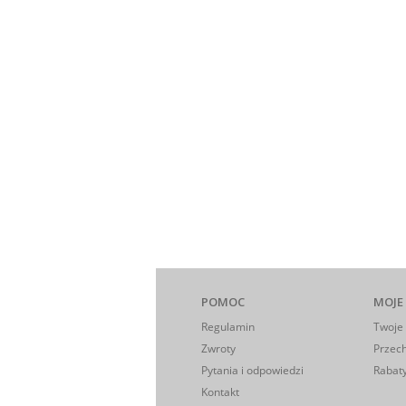
POMOC
MOJE
Regulamin
Twoje
Zwroty
Przec
Pytania i odpowiedzi
Rabaty
Kontakt