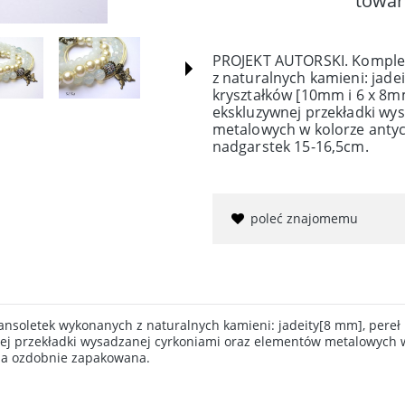
towar
PROJEKT AUTORSKI. Komplet
z naturalnych kamieni: jade
kryształków [10mm i 6 x 8m
ekskluzywnej przekładki wy
metalowych w kolorze antyc
nadgarstek 15-16,5cm.
poleć znajomemu
nsoletek wykonanych z naturalnych kamieni: jadeity[8 mm], pereł 
j przekładki wysadzanej cyrkoniami oraz elementów metalowych w 
ria ozdobnie zapakowana.