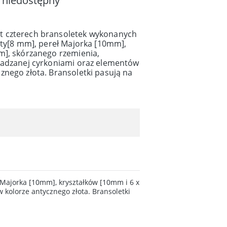
 niedostępny
 czterech bransoletek wykonanych
ity[8 mm], pereł Majorka [10mm],
m], skórzanego rzemienia,
sadzanej cyrkoniami oraz elementów
znego złota. Bransoletki pasują na
Majorka [10mm], kryształków [10mm i 6 x
kolorze antycznego złota. Bransoletki