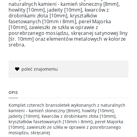
naturalnych kamieni - kamień słoneczny [8mm],
howlity [10mm], jadeity [10mm], kwarców z
drobinkami złota [10mm], kryształków
fasetowanych [10mm i 8mm], pereł Majorka
[10mm], zawieszki ze szkła w oprawie z
posrebrzanego mosiądzu, skręcanej satynowej liny
[śr. 10mm] oraz elementów metalowych w kolorze
srebra.
poleć znajomemu
OPIS
Komplet czterech bransoletek wykonanych z naturalnych
kamieni - kamień słoneczny [8mm], howlity [10mm],
jadeity [10mm], kwarców z drobinkami złota [10mm],
kryształków fasetowanych [10mm i 8mm], pereł Majorka
[10mm], zawieszki ze szkła w oprawie z posrebrzanego
mosiądzu, skręcanej