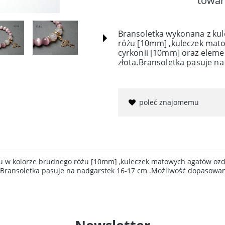
towar
Bransoletka wykonana z kul
różu [10mm] ,kuleczek mat
cyrkonii [10mm] oraz elem
złota.Bransoletka pasuje na
poleć znajomemu
tu w kolorze brudnego różu [10mm] ,kuleczek matowych agatów ozd
.Bransoletka pasuje na nadgarstek 16-17 cm .Możliwość dopasowan