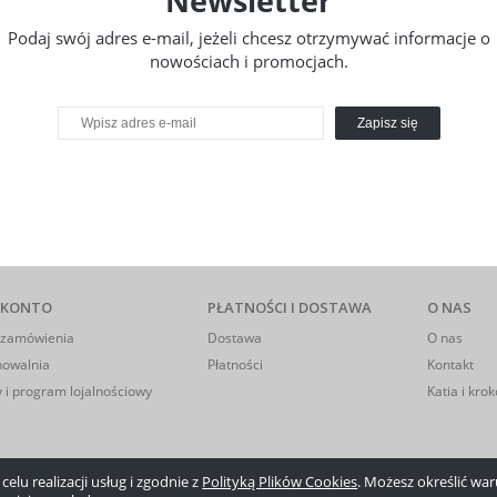
Newsletter
Podaj swój adres e-mail, jeżeli chcesz otrzymywać informacje o
nowościach i promocjach.
Zapisz się
 KONTO
PŁATNOŚCI I DOSTAWA
O NAS
 zamówienia
Dostawa
O nas
howalnia
Płatności
Kontakt
 i program lojalnościowy
Katia i krok
elu realizacji usług i zgodnie z
Polityką Plików Cookies
. Możesz określić w