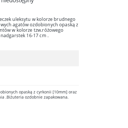
 niedostępny
eczek uleksytu w kolorze brudnego
owych agatów ozdobionych opaską z
entów w kolorze tzw.różowego
 nadgarstek 16-17 cm .
obionych opaską z cyrkonii [10mm] oraz
ia .Biżuteria ozdobnie zapakowana.