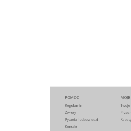
POMOC
MOJE
Regulamin
Twoje
Zwroty
Przec
Pytania i odpowiedzi
Rabaty
Kontakt