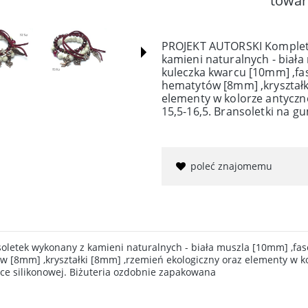
towar
PROJEKT AUTORSKI Komplet 
kamieni naturalnych - biał
kuleczka kwarcu [10mm] ,f
hematytów [8mm] ,kryształk
elementy w kolorze antyczne
15,5-16,5. Bransoletki na g
poleć znajomemu
letek wykonany z kamieni naturalnych - biała muszla [10mm] ,fa
 [8mm] ,kryształki [8mm] ,rzemień ekologiczny oraz elementy w ko
mce silikonowej. Biżuteria ozdobnie zapakowana