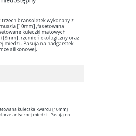
 niedostępny
trzech bransoletek wykonany z
a muszla [10mm] ,fasetowana
asetowane kuleczki matowych
i [8mm] ,rzemień ekologiczny oraz
j miedzi . Pasują na nadgarstek
umce silikonowej.
setowana kuleczka kwarcu [10mm]
lorze antycznej miedzi . Pasują na