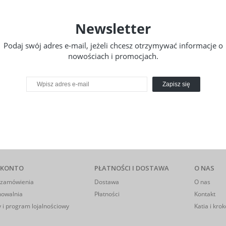
Newsletter
Podaj swój adres e-mail, jeżeli chcesz otrzymywać informacje o
nowościach i promocjach.
Zapisz się
 KONTO
PŁATNOŚCI I DOSTAWA
O NAS
 zamówienia
Dostawa
O nas
howalnia
Płatności
Kontakt
 i program lojalnościowy
Katia i krok