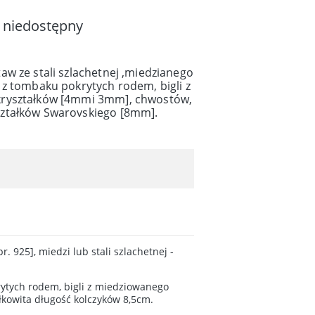
 niedostępny
w ze stali szlachetnej ,miedzianego
 z tombaku pokrytych rodem, bigli z
kryształków [4mmi 3mm], chwostów,
ztałków Swarovskiego [8mm].
. 925], miedzi lub stali szlachetnej -
rytych rodem, bigli z miedziowanego
kowita długość kolczyków 8,5cm.