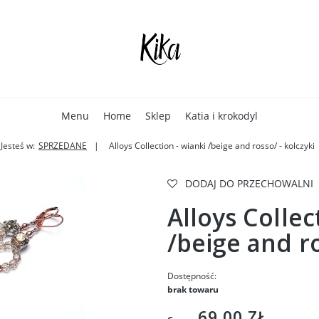
Menu
Home
Sklep
Katia i krokodyl
Jesteś w:
SPRZEDANE
Alloys Collection - wianki /beige and rosso/ - kolczyki
DODAJ DO PRZECHOWALNI
Alloys Collec
/beige and ro
Dostępność:
brak towaru
69,00 ZŁ