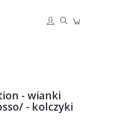
Zarejestruj się
Zaloguj się
tion - wianki
sso/ - kolczyki