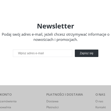
Newsletter
Podaj swój adres e-mail, jeżeli chcesz otrzymywać informacje o
nowościach i promocjach.
Zapisz się
 KONTO
PŁATNOŚCI I DOSTAWA
O NAS
 zamówienia
Dostawa
O nas
howalnia
Płatności
Kontakt