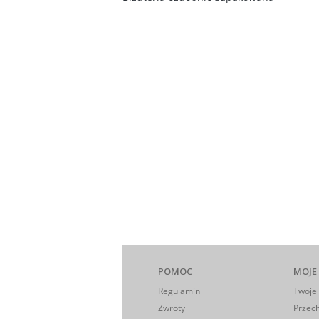
POMOC
MOJE
Regulamin
Twoje
Zwroty
Przec