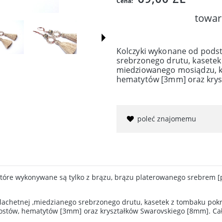
Cena:
towar
Kolczyki wykonane od podsta
srebrzonego drutu, kasetek
miedziowanego mosiądzu, 
hematytów [3mm] oraz krys
poleć znajomemu
 które wykonywane są tylko z brązu, brązu platerowanego srebrem [pr
zlachetnej ,miedzianego srebrzonego drutu, kasetek z tombaku pok
stów, hematytów [3mm] oraz kryształków Swarovskiego [8mm]. Cał