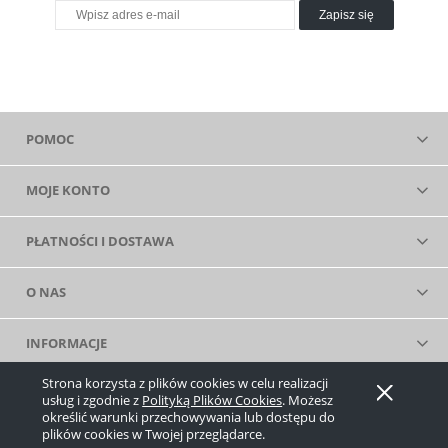
Zapisz się
POMOC
MOJE KONTO
PŁATNOŚCI I DOSTAWA
O NAS
INFORMACJE
Strona korzysta z plików cookies w celu realizacji
Pokaż pełną wersję strony
usług i zgodnie z
Polityką Plików Cookies
. Możesz
określić warunki przechowywania lub dostępu do
Sklep internetowy Shoper.pl
plików cookies w Twojej przeglądarce.