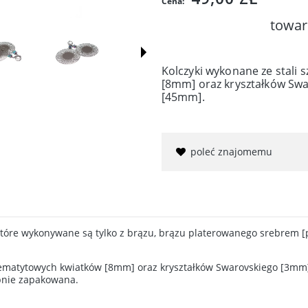
Cena:
towar
Kolczyki wykonane ze stali
[8mm] oraz kryształków Swa
[45mm].
poleć znajomemu
 które wykonywane są tylko z brązu, brązu platerowanego srebrem [p
 hematytowych kwiatków [8mm] oraz kryształków Swarovskiego [3mm]
obnie zapakowana.