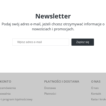
Newsletter
Podaj swój adres e-mail, jeżeli chcesz otrzymywać informacje o
nowościach i promocjach.
Zapisz się
 KONTO
PŁATNOŚCI I DOSTAWA
O NAS
 zamówienia
Dostawa
O nas
howalnia
Płatności
Kontakt
 i program lojalnościowy
Katia i krok