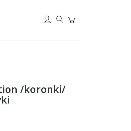
Zarejestruj się
Zaloguj się
tion /koronki/
yki