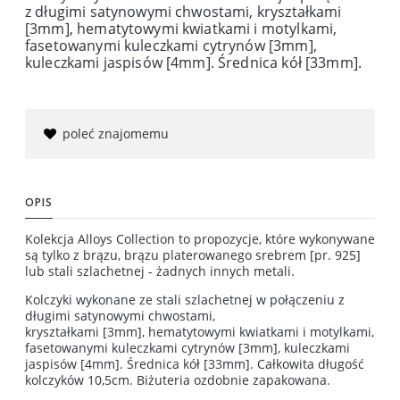
z długimi satynowymi chwostami, kryształkami
[3mm], hematytowymi kwiatkami i motylkami,
fasetowanymi kuleczkami cytrynów [3mm],
kuleczkami jaspisów [4mm]. Średnica kół [33mm].
poleć znajomemu
OPIS
Kolekcja Alloys Collection to propozycje, które wykonywane
są tylko z brązu, brązu platerowanego srebrem [pr. 925]
lub stali szlachetnej - żadnych innych metali.
Kolczyki wykonane ze stali szlachetnej w połączeniu z
długimi satynowymi chwostami,
kryształkami [3mm], hematytowymi kwiatkami i motylkami,
fasetowanymi kuleczkami cytrynów [3mm], kuleczkami
jaspisów [4mm]. Średnica kół [33mm]. Całkowita długość
kolczyków 10,5cm. Biżuteria ozdobnie zapakowana.