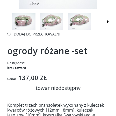
DODAJ DO PRZECHOWALNI
ogrody różane -set
Dostępność:
brak towaru
137,00 ZŁ
Cena:
towar niedostępny
Komplet trzech bransoletek wykonany z kuleczek
kwarców różowych [12mm i 8mm] ,kuleczek
jaspisów [10mm] ,kryształka Swarovskiego w